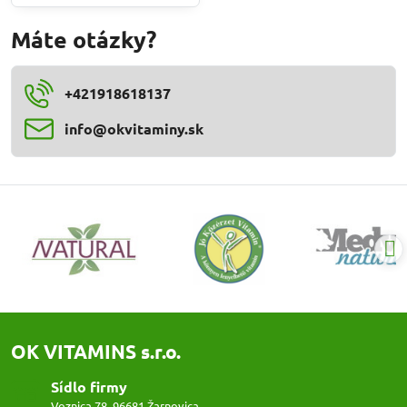
Máte otázky?
+421918618137
info​@okvitaminy​.sk
OK VITAMINS s.r.o.
Sídlo firmy
Voznica 78, 96681 Žarnovica