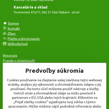
Kancelárie a sklad
Továrenská 472/17, 962 31 Sliač-Rybáre - stred
Domov
Kontakt
Zľavy
Platby a doručovanie
Veľkoobchod
Recenzie
Pravda o vitamínoch!
O nás
Predvoľby súkromia
Blog
Cookies používame na zlepšenie vašej návštevy tejto webovej
Obchodné podmienky
stránky, analýzu jej výkonnosti a zhromažďovanie údajov o jej
Reklamačný protokol
používaní. Na tento účel môžeme použiť nástroje a služby
Formulár na vrátenie tovaru
tretích strán a zhromaždené údaje sa môžu preniesť k
partnerom v EÚ, USA alebo iných krajinách. Kliknutím na
Mapa stránok
„Prijať všetky cookies“ vyjadrujete svoj súhlas s týmto
spracovaním. Nižšie môžete nájsť podrobné informácie alebo