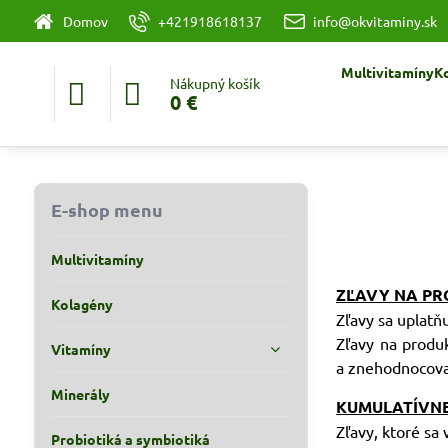
Domov
+421918618137
info@okvitaminy.sk
Multivitamíny
K
Nákupný košík
0 €
E-shop menu
Multivitamíny
ZĽAVY NA P
Kolagény
Zľavy sa uplatň
Zľavy na produ
Vitamíny
a znehodnocova
Minerály
KUMULATÍVN
Zľavy, ktoré sa
Probiotiká a symbiotiká