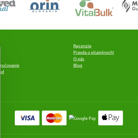
Recenzie
Pravda o vitamínoch!
O nás
oručovanie
Blog
od