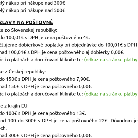
elý nákup pri nákupe nad 300€
elý nákup pri nákupe nad 500€
ZĽAVY NA POŠTOVNÉ
ke zo Slovenskej republiky:
 do 100,01€ s DPH je cena poštovného 4€.
čtujeme dobierkové poplatky pri objednávke do 100,01€ s DPH 
nad 100,01€ s DPH je cena poštovného aj dobierky 0,00€.
cií o platbách a doručovaní kliknite tu:
(odkaz na stránku platby
ke z Českej republiky:
 do 150€ s DPH je cena poštovného 7,90€.
 nad 150€ s DPH je cena poštovného 0,00€.
cií o platbách a doručovaní kliknite tu:
(odkaz na stránku platby
e z krajín EU:
 do 100€ s DPH je cena poštovného 13€.
 od 100 do 300€ s DPH je cena poštovného 22€. Dôvodom je n
och.
 nad 300€ s DPH je cena poštovného 0,00€.