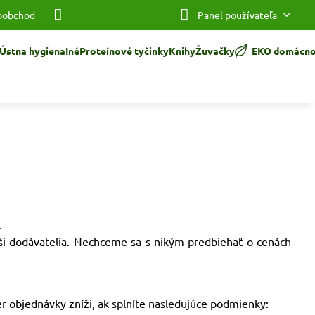
oobchod
Panel používateľa
Ústna hygiena
Iné
Proteínové tyčinky
Knihy
Žuvačky
EKO domácno
.
ši dodávatelia. Nechceme sa s nikým predbiehať o cenách
er objednávky zníži, ak splníte nasledujúce podmienky: