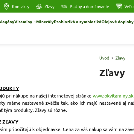
Kontakty
Zľavy
Platby a doručovanie
Veľk
olagény
Vitamíny
Minerály
Probiotiká a symbiotiká
Olejové doplnky
Úvod
Zľavy
Zľavy
RODUKTY
ujú pri nákupe na našej internetovej stránke
www.okvitaminy.sk
kty máme nastavené zväčša tak, ako ich majú nastavené aj na
ť tým produkty. Zľavy sú rôzne.
E ZĽAVY
 vám pripočítajú k objednávke. Cena za váš nákup sa vám na záv