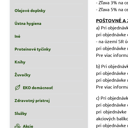
- Zľava 3% na c
- Zľava 5% na c
Olejové doplnky
POŠTOVNÉ A 
Ústna hygiena
a) Pri objednáv
pri objednávke
Iné
- na území SR ú
pri objednávke 
Proteínové tyčinky
Pre viac informá
Knihy
b) Pri objednáv
pri objednávke
Žuvačky
pri objednávke
Pre viac informá
EKO domácnosť
c) Pri objednávk
Zdravotný prístroj
pri objednávke
pri objednávke
Služby
akciových balík
pri objednávke
Akcie