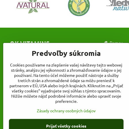
OK VITAMINS s.r.o.
Domov
Kontakt
Predvoľby súkromia
Zľavy
Sídlo firmy
Platby a d
Voznica 78, 96681 Žarnovica
Cookies používame na zlepšenie vašej návštevy tejto webovej
Veľkoobch
stránky, analýzu jej výkonnosti a zhromažďovanie údajov o jej
Kancelárie a sklad
používaní. Na tento účel môžeme použiť nástroje a služby
Továrenská 472/17, 962 31 Sliač-Rybáre
tretích strán a zhromaždené údaje sa môžu preniesť k
- stred
partnerom v EÚ, USA alebo iných krajinách. Kliknutím na „Prijať
všetky cookies“ vyjadrujete svoj súhlas s týmto spracovaním.
Nižšie môžete nájsť podrobné informácie alebo upraviť svoje
preferencie.
Zásady ochrany osobných údajov
Prijať všetky cookies