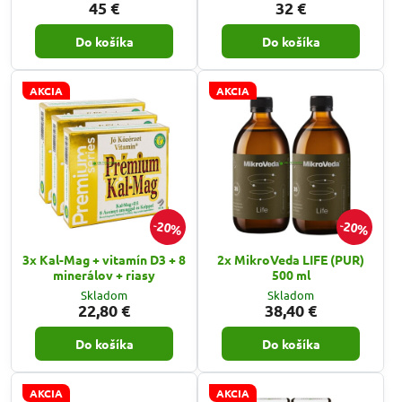
45 €
32 €
Do košíka
Do košíka
AKCIA
AKCIA
20%
20%
3x Kal-Mag + vitamín D3 + 8
2x MikroVeda LIFE (PUR)
minerálov + riasy
500 ml
Skladom
Skladom
22,80 €
38,40 €
Do košíka
Do košíka
AKCIA
AKCIA