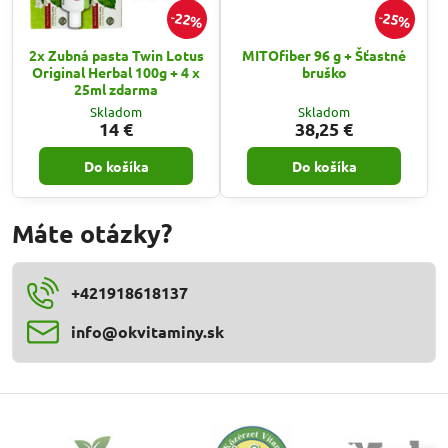
22%
25%
2x Zubná pasta Twin Lotus
MITOfiber 96 g + Šťastné
Original Herbal 100g + 4 x
bruško
25ml zdarma
Skladom
Skladom
14 €
38,25 €
Do košíka
Do košíka
Máte otázky?
+421918618137
info​@okvitaminy​.sk