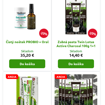
20%
20%
Čistý noštek PROBIO + Oral
Zubná pasta Twin Lotus
Active Charcoal 100g 1+1
Skladom
Skladom
35,20 €
14,40 €
Do košíka
Do košíka
AKCIA
AKCIA