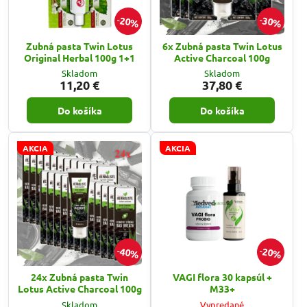
20%
30%
Zubná pasta Twin Lotus
6x Zubná pasta Twin Lotus
Original Herbal 100g 1+1
Active Charcoal 100g
Skladom
Skladom
11,20 €
37,80 €
Do košíka
Do košíka
AKCIA
AKCIA
40%
20%
24x Zubná pasta Twin
VAGI flora 30 kapsúl +
Lotus Active Charcoal 100g
M33+
Skladom
Vypredané