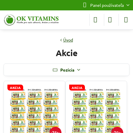
Panel používateľa
Úvod
Akcie
Pozícia
AKCIA
AKCIA
25%
25%