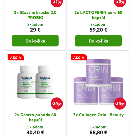
31%
20%
2x Šťastné bruško 2.0
2x LACTOFERIN pure 60
PROBIO
kapsúl
Skladom
Skladom
29 €
59,20 €
Do košíka
Do košíka
AKCIA
AKCIA
20%
20%
2x Gastro pohoda 60
3x Collagen Orin - Beauty
kapsúl
Skladom
Skladom
30,40 €
88,80 €