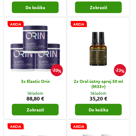
Do košíka
Zobraziť
AKCIA
AKCIA
20%
23%
3x Elastic Orin
2x Oral ústny sprej 50 ml
(M33+)
Skladom
Skladom
88,80 €
35,20 €
Zobraziť
Do košíka
AKCIA
AKCIA