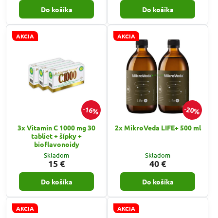
Do košíka
Do košíka
AKCIA
AKCIA
16%
20%
3x Vitamín C 1000 mg 30
2x MikroVeda LIFE+ 500 ml
tabliet + šípky +
bioflavonoidy
Skladom
Skladom
15 €
40 €
Do košíka
Do košíka
AKCIA
AKCIA