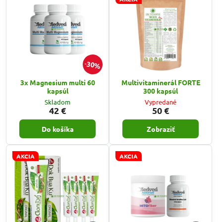
30%
3x Magnesium multi 60
Multivitaminerál FORTE
kapsúl
300 kapsúl
Skladom
Vypredané
42 €
50 €
Do košíka
Zobraziť
AKCIA
AKCIA