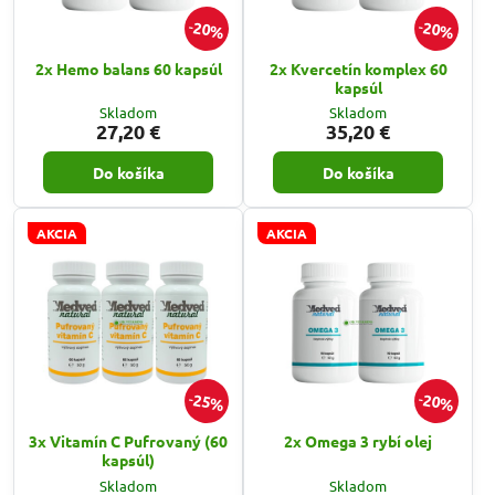
20%
20%
2x Hemo balans 60 kapsúl
2x Kvercetín komplex 60
kapsúl
Skladom
Skladom
27,20 €
35,20 €
Do košíka
Do košíka
AKCIA
AKCIA
25%
20%
3x Vitamín C Pufrovaný (60
2x Omega 3 rybí olej
kapsúl)
Skladom
Skladom