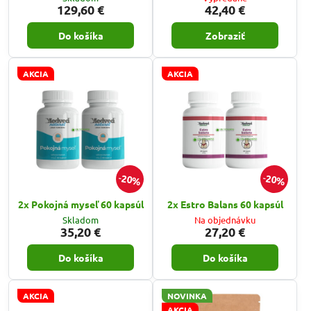
129,60 €
42,40 €
Do košíka
Zobraziť
AKCIA
AKCIA
20%
20%
2x Pokojná myseľ 60 kapsúl
2x Estro Balans 60 kapsúl
Skladom
Na objednávku
35,20 €
27,20 €
Do košíka
Do košíka
AKCIA
NOVINKA
AKCIA