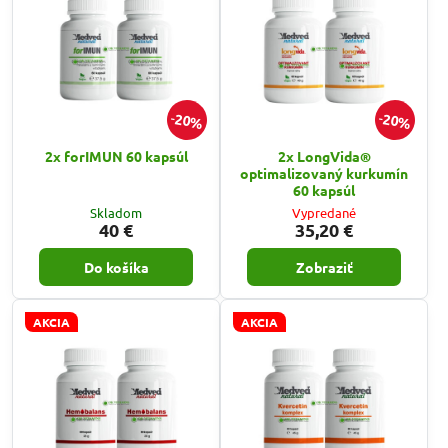
20%
20%
2x forIMUN 60 kapsúl
2x LongVida®
optimalizovaný kurkumín
60 kapsúl
Skladom
Vypredané
40 €
35,20 €
Do košíka
Zobraziť
AKCIA
AKCIA