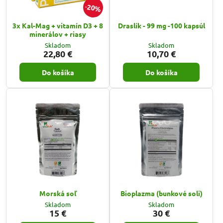
20%
3x Kal-Mag + vitamín D3 + 8
Draslík - 99 mg -100 kapsúl
minerálov + riasy
Skladom
Skladom
22,80 €
10,70 €
Do košíka
Do košíka
Morská soľ
Bioplazma (bunkové soli)
Skladom
Skladom
15 €
30 €