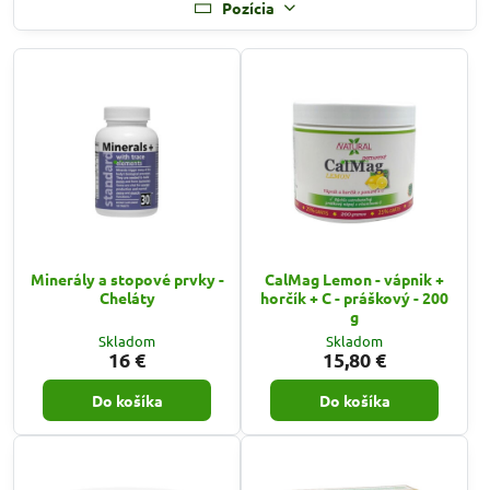
Pozícia
Minerály a stopové prvky -
CalMag Lemon - vápnik +
Cheláty
horčík + C - práškový - 200
g
Skladom
Skladom
16 €
15,80 €
Do košíka
Do košíka