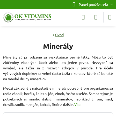
Panel používateľa
Úvod
Minerály
Minerály sú prirodzene sa vyskytujúce pevné látky. Môžu to byť
zlúčeniny viacerých látok alebo len jeden prvok. Nezvyknú sa
vyrábať, ale ťažia sa z rôznych zdrojov v prírode. Pre účely
výživových doplnkov sa veľmi často ťažia z koralov, ktoré sú bohaté
na mnohé druhy minerálov.
Medzi základné a najčastejšie minerály potrebné pre organizmus sa
radia vápnik, horčík, železo, jód, zinok, fosfor a selén. Samozrejme je
potrebných aj mnoho ďalších minerálov, napríklad chróm, meď,
draslík, sodík, mangán, kobalt, fluór a ďalšie.
Viac