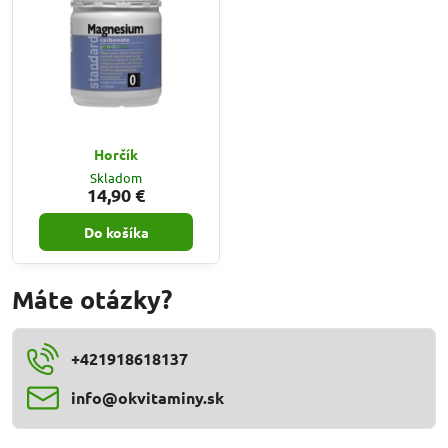
Horčík
Skladom
14,90 €
Do košíka
Máte otázky?
+421918618137
info​@okvitaminy​.sk