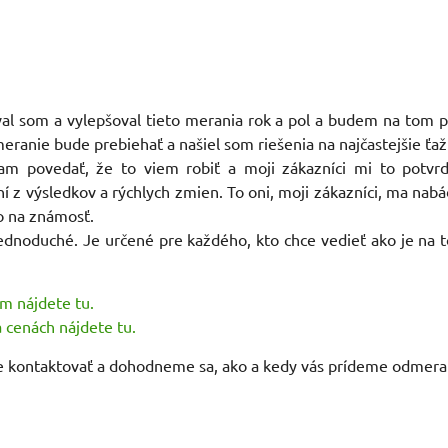
val som a vylepšoval tieto merania rok a pol a budem na tom pr
anie bude prebiehať a našiel som riešenia na najčastejšie ťažkos
am povedať, že to viem robiť a moji zákazníci mi to potv
í z výsledkov a rýchlych zmien. To oni, moji zákazníci, ma nabá
o na známosť.
ednoduché. Je určené pre každého, kto chce vedieť ako je na t
m nájdete tu.
 cenách nájdete tu.
 kontaktovať a dohodneme sa, ako a kedy vás prídeme odmera