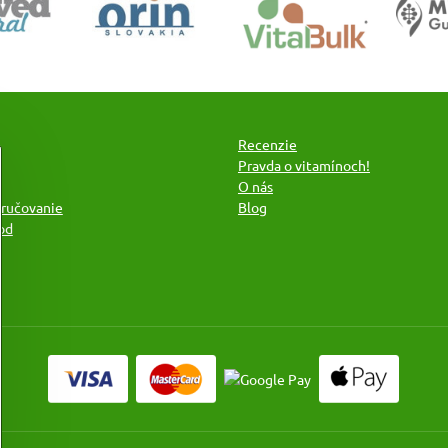
Recenzie
Pravda o vitamínoch!
O nás
oručovanie
Blog
od