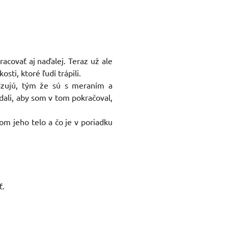
acovať aj naďalej. Teraz už ale
ti, ktoré ľudí trápili.
rdzujú, tým že sú s meraním a
dali, aby som v tom pokračoval,
om jeho telo a čo je v poriadku
ť.