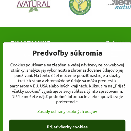
OK VITAMINS s.r.o.
Domov
Kontakt
Predvoľby súkromia
Zľavy
Sídlo firmy
Platby a d
Voznica 78, 96681 Žarnovica
Cookies používame na zlepšenie vašej návštevy tejto webovej
Veľkoobch
stránky, analýzu jej výkonnosti a zhromažďovanie údajov o jej
Kancelárie a sklad
používaní. Na tento účel môžeme použiť nástroje a služby
Továrenská 472/17, 962 31 Sliač-Rybáre
tretích strán a zhromaždené údaje sa môžu preniesť k
- stred
partnerom v EÚ, USA alebo iných krajinách. Kliknutím na „Prijať
všetky cookies“ vyjadrujete svoj súhlas s týmto spracovaním.
Nižšie môžete nájsť podrobné informácie alebo upraviť svoje
preferencie.
Zásady ochrany osobných údajov
Prijať všetky cookies