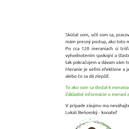
Skúšal som, učil som sa, praco
mám presný postup, ako toto mer
Po cca 120 meraniach si trúf
vyhodnotením spokojní a šťastn
tak pokračujem a dávam vám t
Meranie je veľmi efektívne a j
alebo čo sa dá zlepšiť.
To ako som sa dostal k merania
Základné informácie o meraní a
V prípade záujmu ma neváhajte
Lukáš Beňovský - konateľ