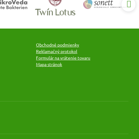
Obchodné podmienky
Reklamačný protokol
Formulár na vrátenie tovaru
Mapa stránok