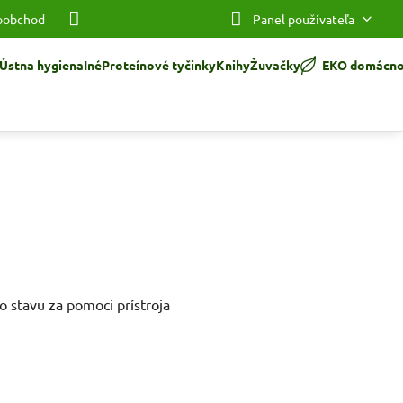
oobchod
Panel používateľa
Ústna hygiena
Iné
Proteínové tyčinky
Knihy
Žuvačky
EKO domácno
stavu za pomoci prístroja