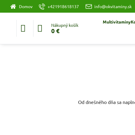
Domov
+421918618137
info@okvitaminy.sk
Multivitamíny
K
Nákupný košík
0 €
Od dnešného dňa sa napln