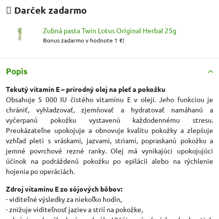
Darček zadarmo
Zubná pasta Twin Lotus Original Herbal 25g
Bonus zadarmo v hodnote 1 €!
Popis
Tekutý vitamín E – prírodný olej na pleť a pokožku
Obsahuje 5 000 IU čistého vitamínu E v oleji. Jeho funkciou je
chrániť, vyhladzovať, zjemňovať a hydratovať namáhanú a
vyčerpanú pokožku vystavenú každodennému stresu.
Preukázateľne upokojuje a obnovuje kvalitu pokožky a zlepšuje
vzhľad pleti s vráskami, jazvami, striami, popraskanú pokožku a
jemné povrchové rezné ranky. Olej má vynikajúci upokojujúci
účinok na podráždenú pokožku po epilácii alebo na rýchlenie
hojenia po operáciách.
Zdroj vitamínu E zo sójových bôbov:
- viditeľné výsledky za niekoľko hodín,
- znižuje viditeľnosť jaziev a strií na pokožke,