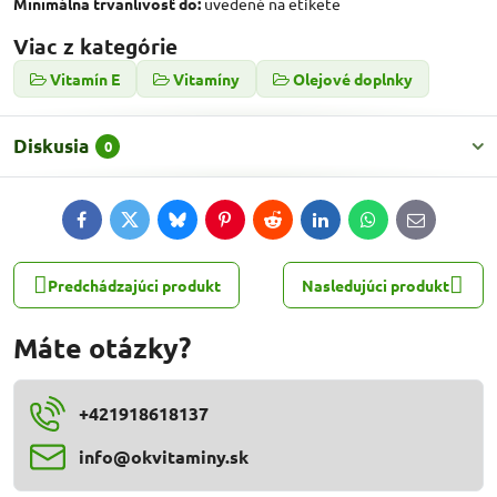
Minimálna trvanlivosť do:
uvedené na etikete
Viac z kategórie
Vitamín E
Vitamíny
Olejové doplnky
Diskusia
0
Facebook
Twitter
Bluesky
Pinterest
Reddit
LinkedIn
WhatsApp
E-
mail
Predchádzajúci produkt
Nasledujúci produkt
Máte otázky?
+421918618137
info​@okvitaminy​.sk