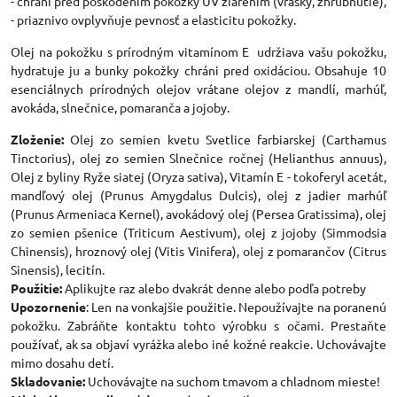
- chráni pred poškodením pokožky UV žiarením (vrásky, zhrubnutie),
- priaznivo ovplyvňuje pevnosť a elasticitu pokožky.
Olej na pokožku s prírodným vitamínom E udržiava vašu pokožku,
hydratuje ju a bunky pokožky chráni pred oxidáciou. Obsahuje 10
esenciálnych prírodných olejov vrátane olejov z mandlí, marhúľ,
avokáda, slnečnice, pomaranča a jojoby.
Zloženie:
Olej zo semien kvetu Svetlice farbiarskej (Carthamus
Tinctorius), olej zo semien Slnečnice ročnej (Helianthus annuus),
Olej z byliny Ryže siatej (Oryza sativa), Vitamín E - tokoferyl acetát,
mandľový olej (Prunus Amygdalus Dulcis), olej z jadier marhúľ
(Prunus Armeniaca Kernel), avokádový olej (Persea Gratissima), olej
zo semien pšenice (Triticum Aestivum), olej z jojoby (Simmodsia
Chinensis), hroznový olej (Vitis Vinifera), olej z pomarančov (Citrus
Sinensis), lecitín.
Použitie:
Aplikujte raz alebo dvakrát denne alebo podľa potreby
Upozornenie
: Len na vonkajšie použitie. Nepoužívajte na poranenú
pokožku. Zabráňte kontaktu tohto výrobku s očami. Prestaňte
používať, ak sa objaví vyrážka alebo iné kožné reakcie. Uchovávajte
mimo dosahu detí.
Skladovanie:
Uchovávajte na suchom tmavom a chladnom mieste!