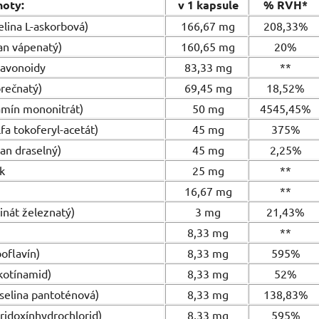
noty:
v 1 kapsule
% RVH*
elina L-askorbová)
166,67 mg
208,33%
an vápenatý)
160,65 mg
20%
lavonoidy
83,33 mg
**
orečnatý)
69,45 mg
18,52%
amín mononitrát)
50 mg
4545,45%
fa tokoferyl-acetát)
45 mg
375%
an draselný)
45 mg
2,25%
k
25 mg
**
16,67 mg
**
inát železnatý)
3 mg
21,43%
8,33 mg
**
oflavín)
8,33 mg
595%
kotínamid)
8,33 mg
52%
selina pantoténová)
8,33 mg
138,83%
ridoxínhydrochlorid)
8,33 mg
595%