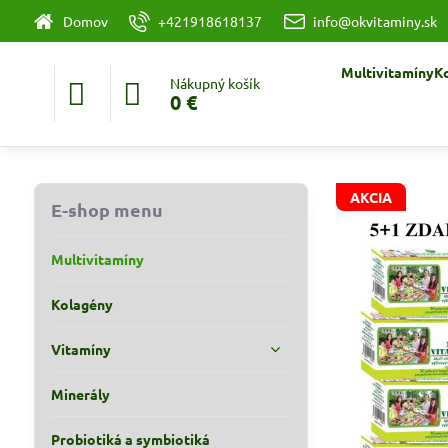
Domov
+421918618137
info@okvitaminy.sk
Multivitamíny
K
Nákupný košík
0 €
AKCIA
E-shop menu
Multivitamíny
Kolagény
Vitamíny
Minerály
Probiotiká a symbiotiká