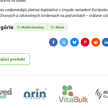
načená na obale.
ia zodpovedajú platnej legislatíve v zmysle nariadení Európsk
živových a zdravotných tvrdeniach na potravinách – vrátane vý
egórie
Multivitamíny
Akcie
Facebook
Twitter
Bluesky
Pinterest
Reddit
L
ajúci produkt