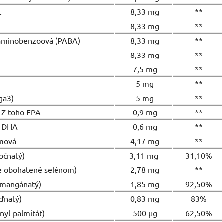
t
8,33 mg
**
8,33 mg
**
-aminobenzoová (PABA)
8,33 mg
**
8,33 mg
**
7,5 mg
**
5 mg
**
ga3)
5 mg
**
o EPA
0,9 mg
**
A
0,6 mg
**
ámová
4,17 mg
**
očnatý)
3,11 mg
31,10%
e obohatené selénom)
2,78 mg
**
 mangánatý)
1,85 mg
92,50%
ďnatý)
0,83 mg
83%
nyl-palmitát)
500 µg
62,50%