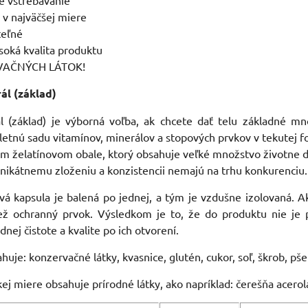
né vstrebávanie
y v najväčšej miere
teľné
oká kvalita produktu
VAČNÝCH LÁTOK!
ál (základ)
ál (základ) je výborná voľba, ak chcete dať telu základné mn
tnú sadu vitamínov, minerálov a stopových prvkov v tekutej f
 želatínovom obale, ktorý obsahuje veľké množstvo životne dô
ikátnemu zloženiu a konzistencii nemajú na trhu konkurenciu.
á kapsula je balená po jednej, a tým je vzdušne izolovaná. Ak
iež ochranný prvok. Výsledkom je to, že do produktu nie je
nej čistote a kvalite po ich otvorení.
je: konzervačné látky, kvasnice, glutén, cukor, soľ, škrob, pšen
ej miere obsahuje prírodné látky, ako napríklad: čerešňa acerola