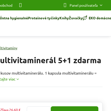
oobchod
Panel používateľa
Ústna hygiena
Iné
Proteínové tyčinky
Knihy
Žuvačky
EKO domácno
ltivitamíny
ultivitaminerál 5+1 zdarma
kusov multivitaminerálu. 1 kapsula multivitaminerálu =
tajte viac
Zľava
26,60 €