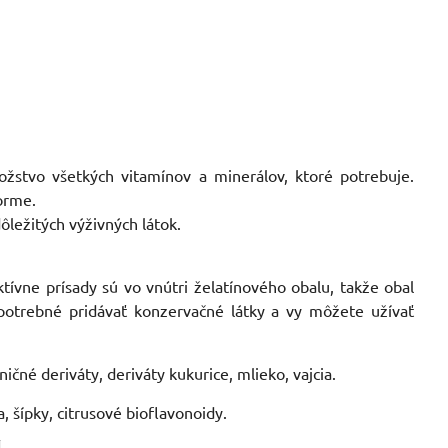
ožstvo všetkých vitamínov a minerálov, ktoré potrebuje.
orme.
ležitých výživných látok.
tívne prísady sú vo vnútri želatínového obalu, takže obal
 potrebné pridávať konzervačné látky a vy môžete užívať
ičné deriváty, deriváty kukurice, mlieko, vajcia.
, šípky, citrusové bioflavonoidy.