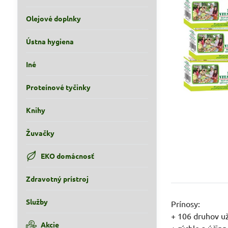
Olejové doplnky
Ústna hygiena
Iné
Proteínové tyčinky
Knihy
Žuvačky
EKO domácnosť
Zdravotný prístroj
Služby
Prínosy:
+ 106 druhov už
Akcie