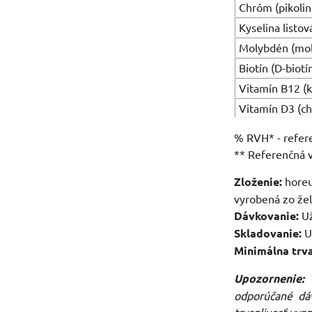
Chróm (pikolin
Kyselina listo
Molybdén (mo
Biotín (D-biotí
Vitamín B12 (
Vitamín D3 (cho
% RVH* - refer
** Referenčná v
Zloženie:
horeuv
vyrobená zo žel
Dávkovanie:
Už
Skladovanie:
U
Minimálna trva
Upozornenie:
T
odporúčané dáv