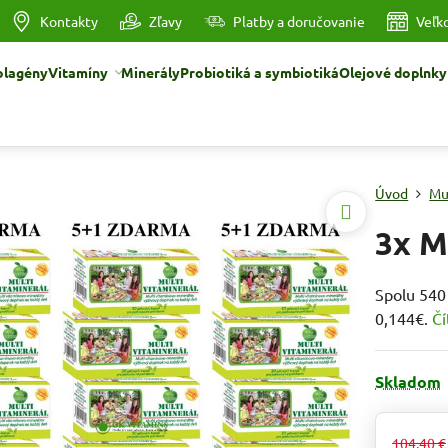
Kontakty
Zľavy
Platby a doručovanie
Veľk
olagény
Vitamíny
Minerály
Probiotiká a symbiotiká
Olejové doplnky
Úvod
Mu
3x M
Spolu 540 
0,144€.
Čí
Skladom
104,40 €