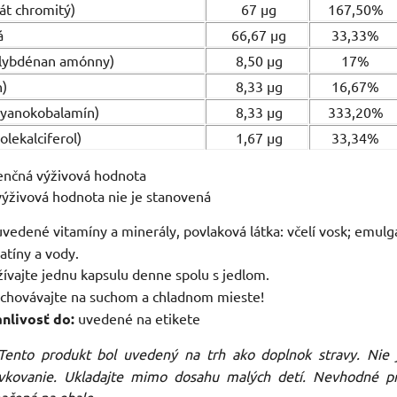
át chromitý)
67 µg
167,50%
vá
66,67 µg
33,33%
lybdénan amónny)
8,50 µg
17%
n)
8,33 µg
16,67%
kyanokobalamín)
8,33 µg
333,20%
lekalciferol)
1,67 µg
33,34%
enčná výživová hodnota
ýživová hodnota nie je stanovená
edené vitamíny a minerály, povlaková látka: včelí vosk; emulgáto
atíny a vody.
ívajte jednu kapsulu denne spolu s jedlom.
chovávajte na suchom a chladnom mieste!
nlivosť do:
uvedené na etikete
ento produkt bol uvedený na trh ako doplnok stravy. Nie j
kovanie. Ukladajte mimo dosahu malých detí. Nevhodné pre