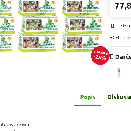
77,
Otázka
Výrobca:
Na
104,40 €
Darč
25%
Popis
Diskusi
itočných živín