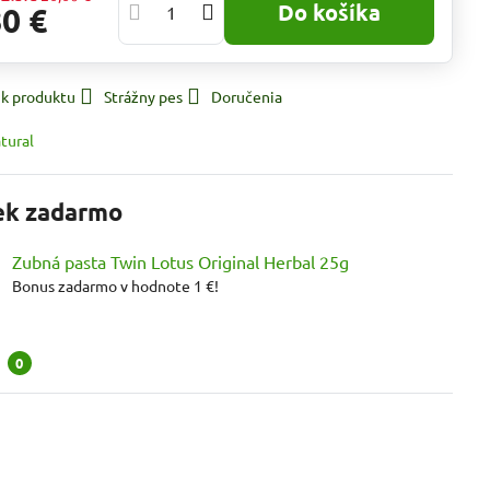
Do košíka
80 €
 k produktu
Strážny pes
Doručenia
tural
ek zadarmo
Zubná pasta Twin Lotus Original Herbal 25g
Bonus zadarmo v hodnote 1 €!
a
0