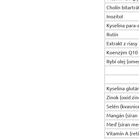
Cholín bitartrá
Inozitol
Kyselina para
Rutín
Extrakt z riasy
Koenzým Q10
Rybí olej (ome
Z toh
DH
Kyselina glut
Zinok (oxid zin
Selén (kvasnic
Mangán (síran
Meď (síran me
Vitamín A (reti