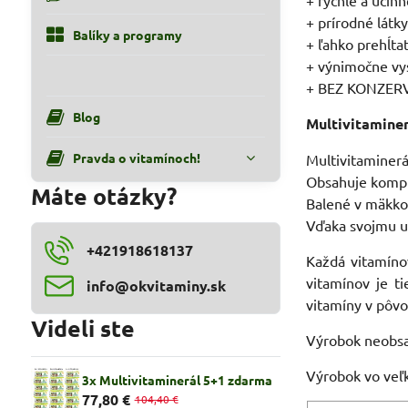
+ rýchle a účin
+ prírodné látk
Balíky a programy
+ ľahko prehĺta
+ výnimočne vys
+ BEZ KONZER
Blog
Multivitaminer
Pravda o vitamínoch!
Multivitaminer
Obsahuje komple
Máte otázky?
Balené v mäkkom
Vďaka svojmu un
+421918618137
Každá vitamínov
vitamínov je t
info​@okvitaminy​.sk
vitamíny v pôvod
Videli ste
Výrobok neobsahu
Výrobok vo veľk
3x Multivitaminerál 5+1 zdarma
77,80 €
104,40 €