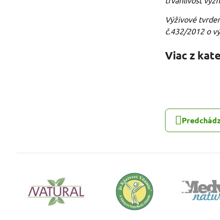
trvanlivosť vyz
Výživové tvrden
č.432/2012 o vý
Viac z kat
Predchádz