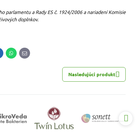
eho parlamentu a Rady ES č. 1924/2006 a nariadení Komisie
živových doplnkov.
inkedIn
WhatsApp
E-
mail
Nasledujúci produkt