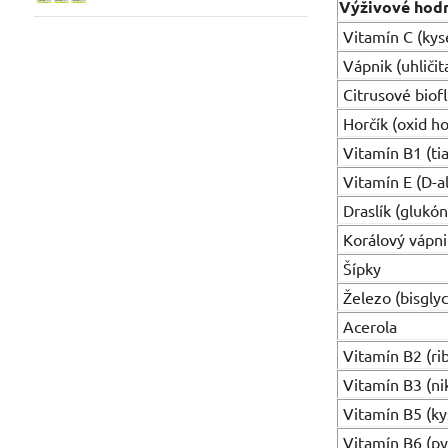
Výživové hod
Vitamín C (kys
Vápnik (uhličit
Citrusové biof
Horčík (oxid h
Vitamín B1 (ti
Vitamín E (D-al
Draslík (glukón
Korálový vápni
Šípky
Železo (bisglyc
Acerola
Vitamín B2 (rib
Vitamín B3 (ni
Vitamín B5 (ky
Vitamín B6 (py